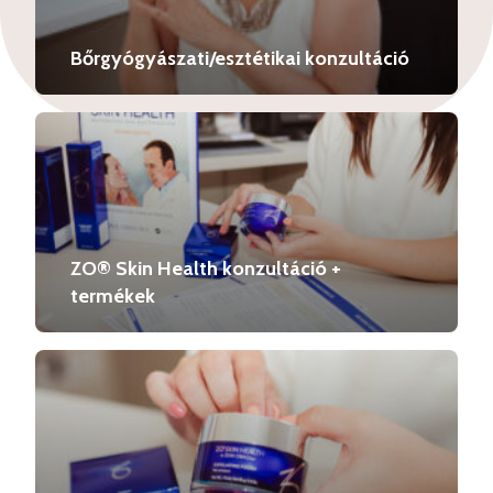
Bőrgyógyászati/esztétikai konzultáció
ZO® Skin Health konzultáció +
termékek