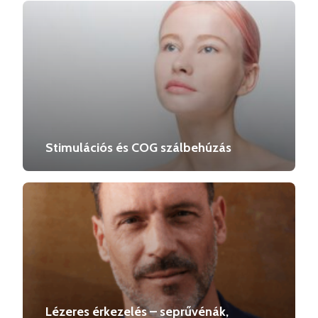
Stimulációs és COG szálbehúzás
Lézeres érkezelés – seprűvénák,