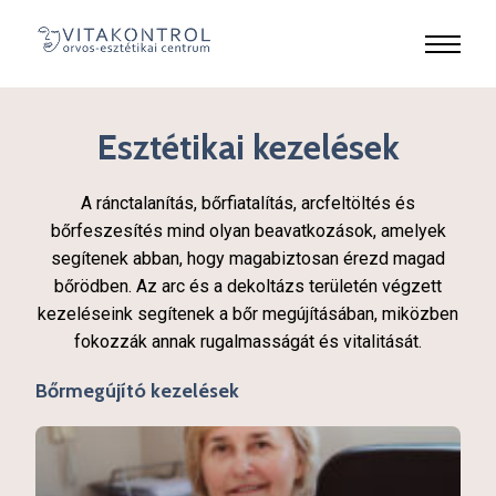
Esztétikai kezelések
A ránctalanítás, bőrfiatalítás, arcfeltöltés és
bőrfeszesítés mind olyan beavatkozások, amelyek
segítenek abban, hogy magabiztosan érezd magad
bőrödben. Az arc és a dekoltázs területén végzett
kezeléseink segítenek a bőr megújításában, miközben
fokozzák annak rugalmasságát és vitalitását.
Bőrmegújító kezelések