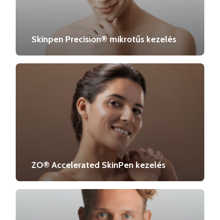
Skinpen Precision® mikrotűs kezelés
ZO® Accelerated SkinPen kezelés