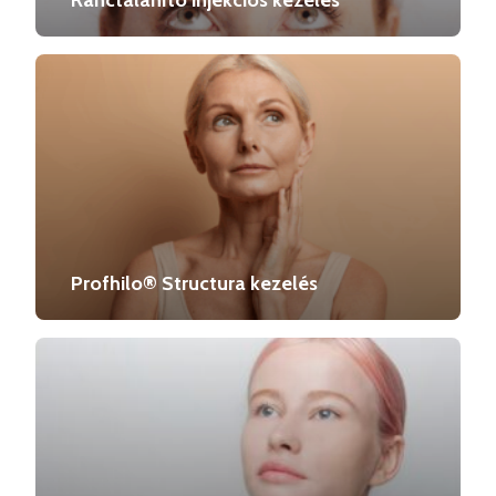
Ránctalanító injekciós kezelés
Profhilo® Structura kezelés