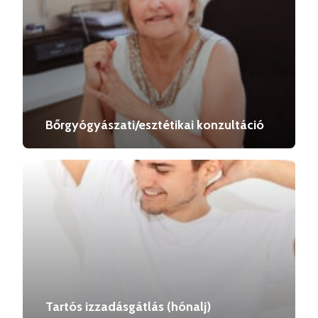
Bőrgyógyászati/esztétikai konzultáció
Tartós izzadásgátlás (hónalj)