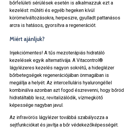
bőrfelületi sérülések esetén is alkalmazzuk ezt a
kezelést: műtéti és egyéb hegeken kívül
körömelváltozásokra, herpeszre, gyulladt pattanásos
arcra is hatásos, gyorsítva a regenerációt.
Miért ajánljuk?
Injekciómentes! A tűs mezoterápiás hidratáló
kezelések egyik alternatívája. A Vitacontrol®
lágylézeres kezelés nagyon sokrétű, a hideglézer
bőrbetegségek regenerációjában önmagában is
megállja a helyét. Az intercelluláris hyalurongéllel
kombinálva azonban azt fogod észrevenni, hogy bőröd
hidratáltabb lesz, revitalizálódik, vízmegkötő
képessége nagyban javul.
Az infravörös lágylézer továbbá szabályozza a
sejtfunkciókat és javítja a bőr védekezőképességét.