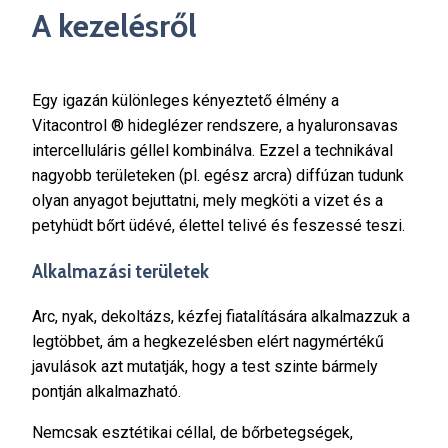
A kezelésről
Egy igazán különleges kényeztető élmény a
Vitacontrol ® hideglézer rendszere, a hyaluronsavas
intercelluláris
géllel kombinálva.
Ezzel a technikával
nagyobb területeken (pl. egész arcra) diffúzan tudunk
olyan anyagot bejuttatni, mely megköti a vizet és a
petyhüdt bőrt üdévé, élettel telivé és feszessé teszi.
Alkalmazási területek
Arc, nyak, dekoltázs, kézfej fiatalítására alkalmazzuk a
legtöbbet, ám a hegkezelésben elért nagymértékű
javulások azt mutatják, hogy a test szinte bármely
pontján alkalmazható.
Nemcsak esztétikai céllal, de bőrbetegségek,