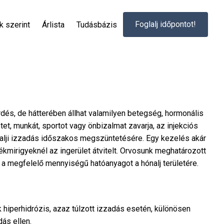
Foglalj időpontot!
 szerint
Árlista
Tudásbázis
érdés, de hátterében állhat valamilyen betegség, hormonális
tet, munkát, sportot vagy önbizalmat zavarja, az injekciós
alji izzadás időszakos megszüntetésére. Egy kezelés akár
tékmirigyeknél az ingerület átvitelt. Orvosunk meghatározott
 a megfelelő mennyiségű hatóanyagot a hónalj területére.
k hiperhidrózis, azaz túlzott izzadás esetén, különösen
ás ellen.