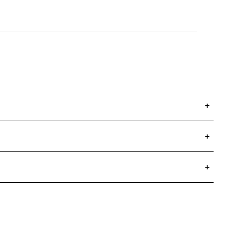
+
+
+