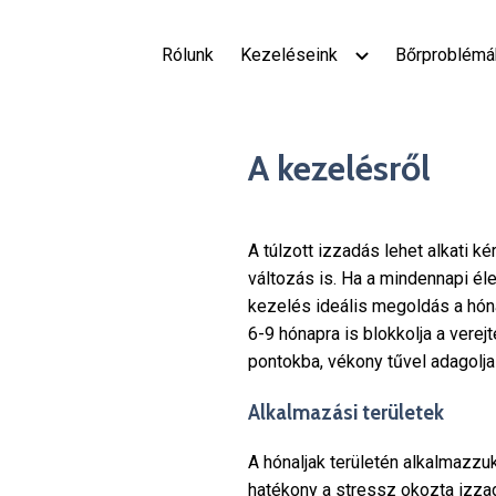
Rólunk
Kezeléseink
Bőrproblémák
A kezelésről
A túlzott izzadás lehet alkati k
változás is. Ha a mindennapi éle
kezelés ideális megoldás a hón
6-9 hónapra is blokkolja a verej
pontokba, vékony tűvel adagolja
Alkalmazási területek
A hónaljak területén alkalmazzu
hatékony a stressz okozta izzad