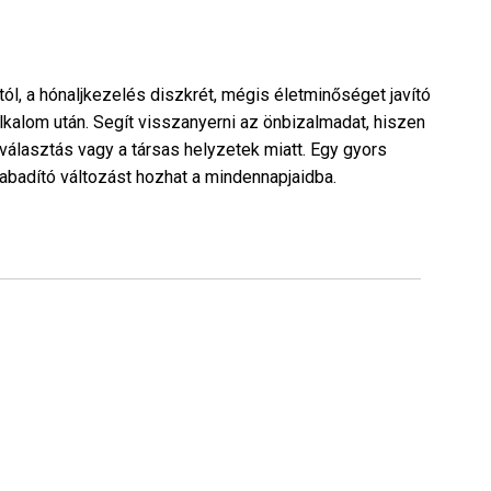
ól, a hónaljkezelés diszkrét, mégis életminőséget javító
lkalom után. Segít visszanyerni az önbizalmadat, hiszen
álasztás vagy a társas helyzetek miatt. Egy gyors
abadító változást hozhat a mindennapjaidba.