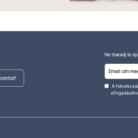
Ne maradj le épp
őpontot!
A feliratkozá
elfogadásáh