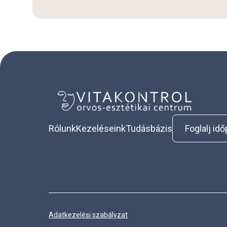
Rólunk
Kezeléseink
Tudásbázis
Foglalj id
Adatkezelési szabályzat