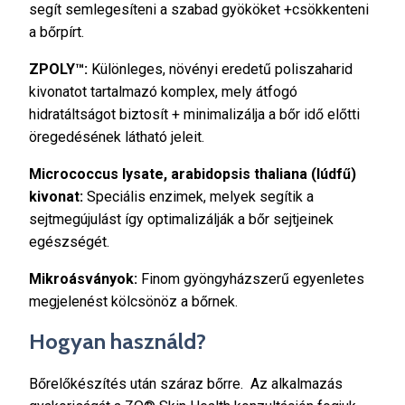
segít semlegesíteni a szabad gyököket +csökkenteni
a bőrpírt.
ZPOLY™:
Különleges, növényi eredetű poliszaharid
kivonatot tartalmazó komplex, mely átfogó
hidratáltságot biztosít + minimalizálja a bőr idő előtti
öregedésének látható jeleit.
Micrococcus lysate, arabidopsis thaliana (lúdfű)
kivonat:
Speciális enzimek, melyek segítik a
sejtmegújulást így optimalizálják a bőr sejtjeinek
egészségét.
Mikroásványok:
Finom gyöngyházszerű egyenletes
megjelenést kölcsönöz a bőrnek.
Hogyan használd?
Bőrelőkészítés után száraz bőrre. Az alkalmazás