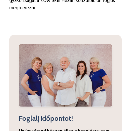
gyakoriságát a ZO® Skin Health konzultáción fogjuk
megtervezni.
Foglalj időpontot!