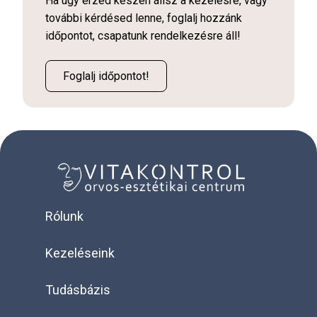
Ha úgy érzed készen állsz a kezelésre, vagy
további kérdésed lenne, foglalj hozzánk
időpontot, csapatunk rendelkezésre áll!
Foglalj időpontot!
Rólunk
Kezeléseink
Tudásbázis