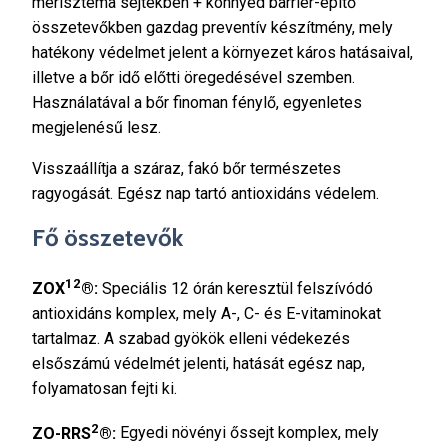
merisztéma sejtekben + könnyed barrier-építő
összetevőkben gazdag preventív készítmény, mely
hatékony védelmet jelent a környezet káros hatásaival,
illetve a bőr idő előtti öregedésével szemben.
Használatával a bőr finoman fénylő, egyenletes
megjelenésű lesz.
Visszaállítja a száraz, fakó bőr természetes
ragyogását. Egész nap tartó antioxidáns védelem.
Fő összetevők
12
ZOX
®:
Speciális 12 órán keresztül felszívódó
antioxidáns komplex, mely A-, C- és E-vitaminokat
tartalmaz. A szabad gyökök elleni védekezés
elsőszámú védelmét jelenti, hatását egész nap,
folyamatosan fejti ki.
2
ZO-RRS
®:
Egyedi növényi őssejt komplex, mely