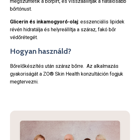
megszüntetik a bőrpírt, és visszaállítják a fiatalosabb
bőrtónust.
Glicerin és inkamogyoró-olaj
: esszenciális lipidek
révén hidratálja és helyreállítja a száraz, fakó bőr
védőrétegét.
Hogyan használd?
Bőrelőkészítés után száraz bőrre. Az alkalmazás
gyakoriságát a ZO® Skin Health konzultáción fogjuk
megtervezni.