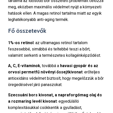
tartalma az idősödő bőr összetett problémáit célozza
meg, eközben maximális védelmet nyújt a környezeti
hatások ellen. A magas retinol tartalma miatt az egyik
leghatékonyabb anti-aging termék.
Fő összetevők
1%-os retinol
: az ultramagas retinol tartalom
feszesebbé, simábbá és teltebbé teszi a bőrt,
valamint serkenti a természetes kollagénképződést.
A, C, E-vitaminok
, továbbá a
havasi gyopár és az
orvosi permetfű növényi őssejtkivonat
: erőteljes
antioxidáns védelmet biztosít, hogy megelőzzük a bőr
öregedésével járó panaszokat.
Szecsuáni bors kivonat, a napraforgómag olaj és
a rozmaring levél kivonat
: egyedülálló
komplexitásukkal csökkentik a gyulladást,