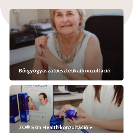
Bőrgyógyászati/esztétikai konzultáció
ZO® Skin Health konzultáció +