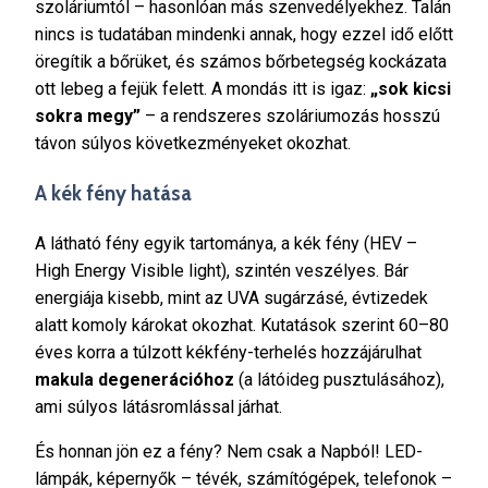
szoláriumtól – hasonlóan más szenvedélyekhez. Talán
nincs is tudatában mindenki annak, hogy ezzel idő előtt
öregítik a bőrüket, és számos bőrbetegség kockázata
ott lebeg a fejük felett. A mondás itt is igaz:
„sok kicsi
sokra megy”
– a rendszeres szoláriumozás hosszú
távon súlyos következményeket okozhat.
A kék fény hatása
A látható fény egyik tartománya, a kék fény (HEV –
High Energy Visible light), szintén veszélyes. Bár
energiája kisebb, mint az UVA sugárzásé, évtizedek
alatt komoly károkat okozhat. Kutatások szerint 60–80
éves korra a túlzott kékfény-terhelés hozzájárulhat
makula degenerációhoz
(a látóideg pusztulásához),
ami súlyos látásromlással járhat.
És honnan jön ez a fény? Nem csak a Napból! LED-
lámpák, képernyők – tévék, számítógépek, telefonok –