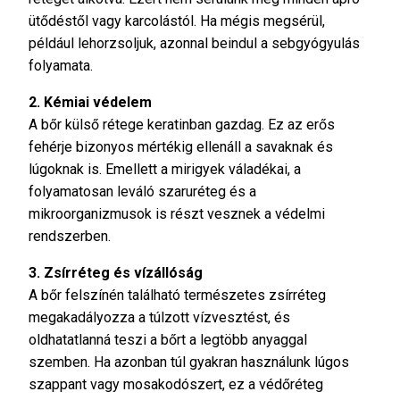
ütődéstől vagy karcolástól. Ha mégis megsérül,
például lehorzsoljuk, azonnal beindul a sebgyógyulás
folyamata.
2. Kémiai védelem
A bőr külső rétege keratinban gazdag. Ez az erős
fehérje bizonyos mértékig ellenáll a savaknak és
lúgoknak is. Emellett a mirigyek váladékai, a
folyamatosan leváló szaruréteg és a
mikroorganizmusok is részt vesznek a védelmi
rendszerben.
3. Zsírréteg és vízállóság
A bőr felszínén található természetes zsírréteg
megakadályozza a túlzott vízvesztést, és
oldhatatlanná teszi a bőrt a legtöbb anyaggal
szemben. Ha azonban túl gyakran használunk lúgos
szappant vagy mosakodószert, ez a védőréteg