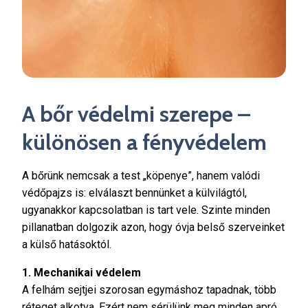
A bőr védelmi szerepe –
különösen a fényvédelem
A bőrünk nemcsak a test „köpenye”, hanem valódi
védőpajzs is: elválaszt bennünket a külvilágtól,
ugyanakkor kapcsolatban is tart vele. Szinte minden
pillanatban dolgozik azon, hogy óvja belső szerveinket
a külső hatásoktól.
1. Mechanikai védelem
A felhám sejtjei szorosan egymáshoz tapadnak, több
réteget alkotva. Ezért nem sérülünk meg minden apró