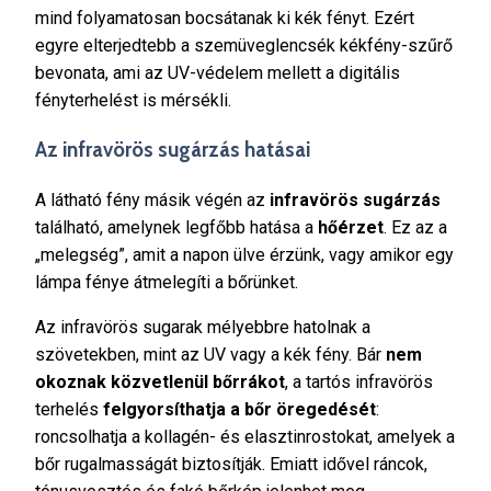
mind folyamatosan bocsátanak ki kék fényt. Ezért
egyre elterjedtebb a szemüveglencsék kékfény-szűrő
bevonata, ami az UV-védelem mellett a digitális
fényterhelést is mérsékli.
Az infravörös sugárzás hatásai
A látható fény másik végén az
infravörös sugárzás
található, amelynek legfőbb hatása a
hőérzet
. Ez az a
„melegség”, amit a napon ülve érzünk, vagy amikor egy
lámpa fénye átmelegíti a bőrünket.
Az infravörös sugarak mélyebbre hatolnak a
szövetekben, mint az UV vagy a kék fény. Bár
nem
okoznak közvetlenül bőrrákot
, a tartós infravörös
terhelés
felgyorsíthatja a bőr öregedését
:
roncsolhatja a kollagén- és elasztinrostokat, amelyek a
bőr rugalmasságát biztosítják. Emiatt idővel ráncok,