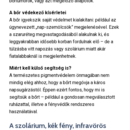
bőrtumorok, vagy azt megelőző állapotok.
A bőr védekező kísérletei
A bőr igyekszik saját védelmet kialakítani: például az
úgynevezett „nap-szemölcsök” megjelenésével. Ezek
a szaruréteg megvastagodásából alakulnak ki, és
leggyakrabban idősebb korban fordulnak elő – de a
túlzásba vitt napozás vagy szolárium miatt akár
fiatalabbaknál is megjelenhetnek.
Miért kell külső segítség is?
A természetes pigmentvédelem önmagában nem
mindig elég ahhoz, hogy a bőrt megóvja a káros
napsugárzástól. Éppen ezért fontos, hogy mi is
segítsük a bőrt – például a gondosan megválasztott
ruházattal, illetve a fényvédők rendszeres
használatával.
A szolárium, kék fény, infravörös