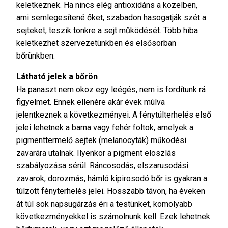
keletkeznek. Ha nincs elég antioxidáns a közelben,
ami semlegesítené őket, szabadon hasogatják szét a
sejteket, teszik tönkre a sejt működését. Több hiba
keletkezhet szervezetünkben és elsősorban
bőrünkben.
Látható jelek a bőrön
Ha panaszt nem okoz egy leégés, nem is fordítunk rá
figyelmet. Ennek ellenére akár évek múlva
jelentkeznek a következményei. A fénytúlterhelés első
jelei lehetnek a barna vagy fehér foltok, amelyek a
pigmenttermelő sejtek (melanocyták) működési
zavarára utalnak. Ilyenkor a pigment eloszlás
szabályozása sérül. Ráncosodás, elszarusodási
zavarok, dorozmás, hámló kipirosodó bőr is gyakran a
túlzott fényterhelés jelei. Hosszabb távon, ha éveken
át túl sok napsugárzás éri a testünket, komolyabb
következményekkel is számolnunk kell. Ezek lehetnek