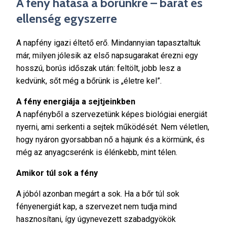
A fény hatása a bőrünkre – barát és
ellenség egyszerre
A napfény igazi éltető erő. Mindannyian tapasztaltuk
már, milyen jólesik az első napsugarakat érezni egy
hosszú, borús időszak után: feltölt, jobb lesz a
kedvünk, sőt még a bőrünk is „életre kel”.
A fény energiája a sejtjeinkben
A napfényből a szervezetünk képes biológiai energiát
nyerni, ami serkenti a sejtek működését. Nem véletlen,
hogy nyáron gyorsabban nő a hajunk és a körmünk, és
még az anyagcserénk is élénkebb, mint télen.
Amikor túl sok a fény
A jóból azonban megárt a sok. Ha a bőr túl sok
fényenergiát kap, a szervezet nem tudja mind
hasznosítani, így úgynevezett szabadgyökök