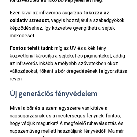
tónusvesztés és fakó bőrkép jelenhet meg.
Ezen kívül az infravörös sugárzás
fokozza az
oxidatív stresszt
, vagyis hozzájárul a szabadgyökök
képződéséhez, így közvetve gyengítheti a sejtek
működését.
Fontos tehát tudni:
míg az UV és a kék fény
közvetlenül károsítja a sejteket és pigmenteket, addig
az infravörös inkább a mélyebb szövetekben okoz
változásokat, főként a bőr öregedésének felgyorsítása
révén.
Új generációs fényvédelem
Mivel a bőr és a szem egyszerre van kitéve a
napsugárzásnak és a mesterséges fénynek, fontos,
hogy védjük magunkat! A megfelelő ruhaválasztás és
napszemüveg mellett használjunk fényvédőt! Ma már