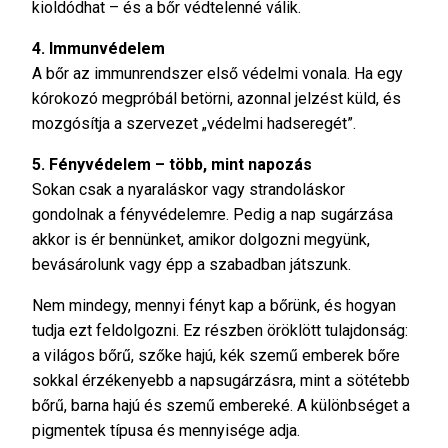
kioldódhat – és a bőr védtelenné válik.
4. Immunvédelem
A bőr az immunrendszer első védelmi vonala. Ha egy
kórokozó megpróbál betörni, azonnal jelzést küld, és
mozgósítja a szervezet „védelmi hadseregét”.
5. Fényvédelem – több, mint napozás
Sokan csak a nyaraláskor vagy strandoláskor
gondolnak a fényvédelemre. Pedig a nap sugárzása
akkor is ér bennünket, amikor dolgozni megyünk,
bevásárolunk vagy épp a szabadban játszunk.
Nem mindegy, mennyi fényt kap a bőrünk, és hogyan
tudja ezt feldolgozni. Ez részben öröklött tulajdonság:
a világos bőrű, szőke hajú, kék szemű emberek bőre
sokkal érzékenyebb a napsugárzásra, mint a sötétebb
bőrű, barna hajú és szemű embereké. A különbséget a
pigmentek típusa és mennyisége adja.