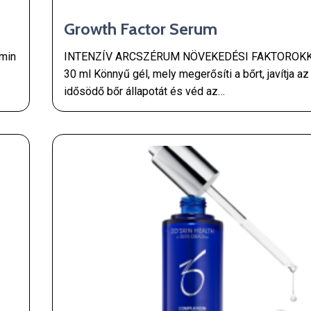
Growth Factor Serum
min
INTENZÍV ARCSZÉRUM NÖVEKEDÉSI FAKTOROKK
30 ml Könnyű gél, mely megerősíti a bőrt, javítja az
idősödő bőr állapotát és véd az…