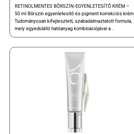
RETINOLMENTES BŐRSZÍN-EGYENLETESÍTŐ KRÉM –
50 ml Bőrszín egyenletesítő és pigment korrekciós krém
Tudományosan kifejlesztett, szabadalmaztatott formula,
mely egyedülálló hatóanyag kombinációjával a…