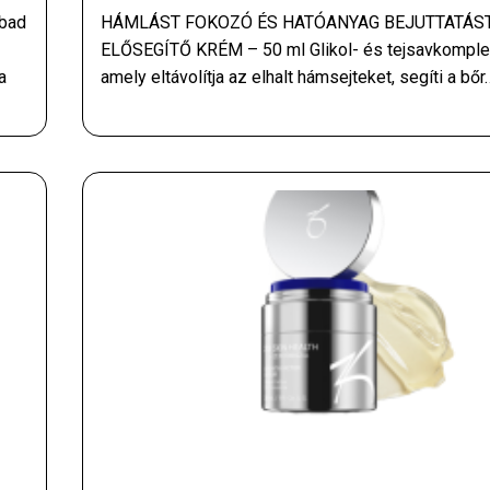
bad
HÁMLÁST FOKOZÓ ÉS HATÓANYAG BEJUTTATÁS
ELŐSEGÍTŐ KRÉM – 50 ml Glikol- és tejsavkomple
a
amely eltávolítja az elhalt hámsejteket, segíti a bőr