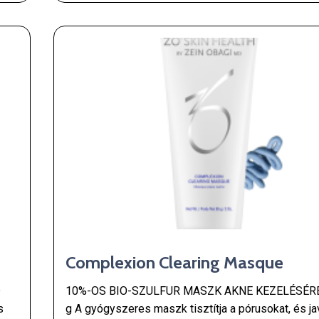
Complexion Clearing Masque
®
10%-OS BIO-SZULFUR MASZK AKNE KEZELÉSÉRE
s
g A gyógyszeres maszk tisztítja a pórusokat, és jav