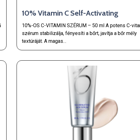
10% Vitamin C Self-Activating
ű
10%-OS C-VITAMIN SZÉRUM – 50 ml A potens C-vita
szérum stabilizálja, fényesíti a bőrt, javítja a bőr mély
textúráját. A magas…