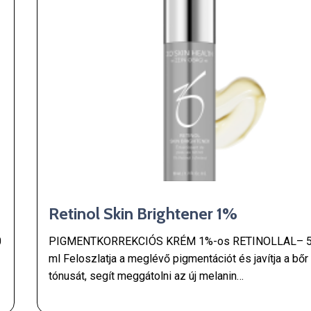
Retinol Skin Brightener 1%
0
PIGMENTKORREKCIÓS KRÉM 1%-os RETINOLLAL– 
ml Feloszlatja a meglévő pigmentációt és javítja a bőr
tónusát, segít meggátolni az új melanin…